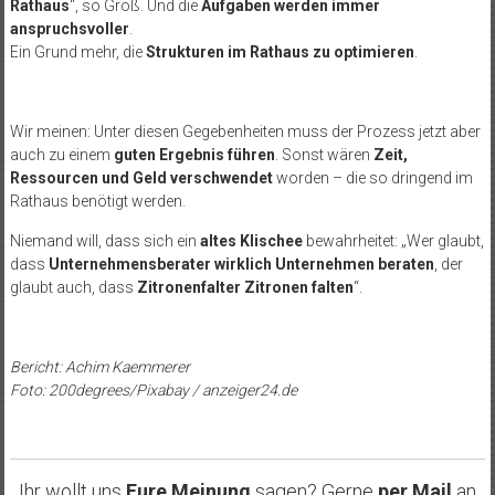
Rathaus
“, so Groß. Und die
Aufgaben werden immer
anspruchsvoller
.
Ein Grund mehr, die
Strukturen im Rathaus zu optimieren
.
Wir meinen: Unter diesen Gegebenheiten muss der Prozess jetzt aber
auch zu einem
guten Ergebnis führen
. Sonst wären
Zeit,
Ressourcen und Geld verschwendet
worden – die so dringend im
Rathaus benötigt werden.
Niemand will, dass sich ein
altes Klischee
bewahrheitet: „Wer glaubt,
dass
Unternehmensberater wirklich Unternehmen beraten
, der
glaubt auch, dass
Zitronenfalter Zitronen falten
“.
Bericht: Achim Kaemmerer
Foto: 200degrees/Pixabay / anzeiger24.de
Ihr wollt uns
Eure Meinung
sagen? Gerne
per Mail
an