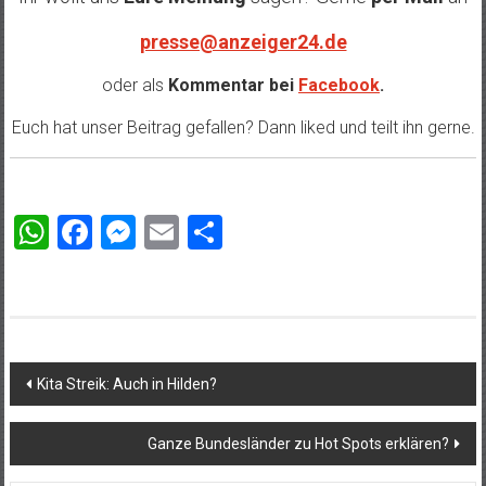
presse@anzeiger24.de
oder als
Kommentar bei
Facebook
.
Euch hat unser Beitrag gefallen? Dann liked und teilt ihn gerne.
WhatsApp
Facebook
Messenger
Email
Teilen
Beitragsnavigation
Kita Streik: Auch in Hilden?
Ganze Bundesländer zu Hot Spots erklären?