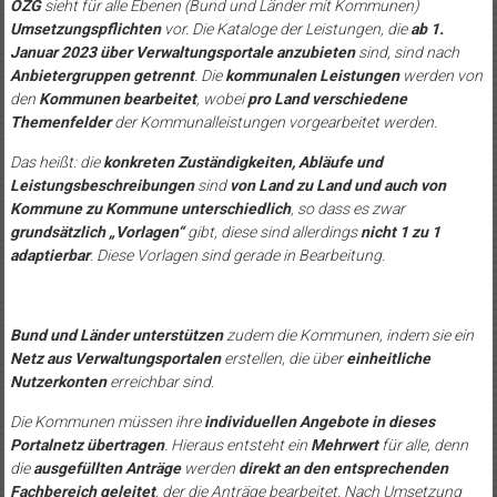
OZG
sieht für alle Ebenen (Bund und Länder mit Kommunen)
Umsetzungspflichten
vor. Die Kataloge der Leistungen, die
ab 1.
Januar 2023 über Verwaltungsportale anzubieten
sind, sind nach
Anbietergruppen getrennt
. Die
kommunalen Leistungen
werden von
den
Kommunen bearbeitet
, wobei
pro Land verschiedene
Themenfelder
der Kommunalleistungen vorgearbeitet werden.
Das heißt: die
konkreten Zuständigkeiten, Abläufe und
Leistungsbeschreibungen
sind
von Land zu Land und auch von
Kommune zu Kommune unterschiedlich
, so dass es zwar
grundsätzlich „Vorlagen“
gibt, diese sind allerdings
nicht 1 zu 1
adaptierbar
. Diese Vorlagen sind gerade in Bearbeitung.
Bund und Länder unterstützen
zudem die Kommunen, indem sie ein
Netz aus Verwaltungsportalen
erstellen, die über
einheitliche
Nutzerkonten
erreichbar sind.
Die Kommunen müssen ihre
individuellen Angebote in dieses
Portalnetz übertragen
. Hieraus entsteht ein
Mehrwert
für alle, denn
die
ausgefüllten Anträge
werden
direkt an den entsprechenden
Fachbereich geleitet
, der die Anträge bearbeitet. Nach Umsetzung