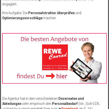
engagiert.
Ihre Aufgabe: Die
Personalstruktur überprüfen
und
Optimierungsvorschläge
machen
Die Agentur hat in den verschiedenen
Dezernaten und
Abteilungen
sehr empirisch den
Personalbedarf
(Ist-, Soll-VZÄ;
Vollzeitäquivalent
) ermittelt (hier zum
➤
Download
; ab S. 16).