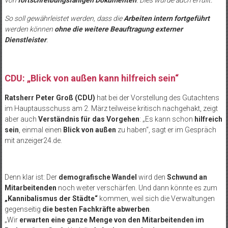
von
fortschreibungsfähigen Dokumenten
. Dies wurde auch erfüllt.
So soll gewährleistet werden, dass die
Arbeiten intern fortgeführt
werden können
ohne die weitere Beauftragung externer
Dienstleister
.
CDU: „Blick von außen kann hilfreich sein“
Ratsherr Peter Groß (CDU)
hat bei der Vorstellung des Gutachtens
im Hauptausschuss am 2. März teilweise kritisch nachgehakt, zeigt
aber auch
Verständnis für das Vorgehen
: „Es kann schon
hilfreich
sein
, einmal einen
Blick von außen
zu haben“, sagt er im Gespräch
mit anzeiger24.de.
Denn klar ist: Der
demografische Wandel
wird den
Schwund an
Mitarbeitenden
noch weiter verschärfen. Und dann könnte es zum
„Kannibalismus der Städte“
kommen, weil sich die Verwaltungen
gegenseitig
die besten Fachkräfte abwerben
.
„Wir
erwarten eine ganze Menge von den Mitarbeitenden im